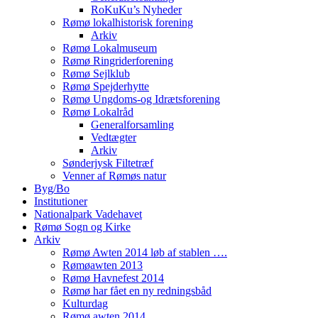
RoKuKu’s Nyheder
Rømø lokalhistorisk forening
Arkiv
Rømø Lokalmuseum
Rømø Ringriderforening
Rømø Sejlklub
Rømø Spejderhytte
Rømø Ungdoms-og Idrætsforening
Rømø Lokalråd
Generalforsamling
Vedtægter
Arkiv
Sønderjysk Filtetræf
Venner af Rømøs natur
Byg/Bo
Institutioner
Nationalpark Vadehavet
Rømø Sogn og Kirke
Arkiv
Rømø Awten 2014 løb af stablen ….
Rømøawten 2013
Rømø Havnefest 2014
Rømø har fået en ny redningsbåd
Kulturdag
Rømø awten 2014