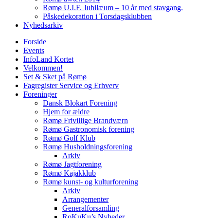
Rømø U.I.F. Jubilæum – 10 år med stavgang.
Påskedekoration i Torsdagsklubben
Nyhedsarkiv
Forside
Events
InfoLand Kortet
Velkommen!
Set & Sket på Rømø
Fagregister Service og Erhverv
Foreninger
Dansk Blokart Forening
Hjem for ældre
Rømø Frivillige Brandværn
Rømø Gastronomisk forening
Rømø Golf Klub
Rømø Husholdningsforening
Arkiv
Rømø Jagtforening
Rømø Kajakklub
Rømø kunst- og kulturforening
Arkiv
Arrangementer
Generalforsamling
RoKuKu’s Nyheder