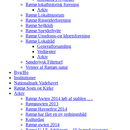
Rømø lokalhistorisk forening
Arkiv
Rømø Lokalmuseum
Rømø Ringriderforening
Rømø Sejlklub
Rømø Spejderhytte
Rømø Ungdoms-og Idrætsforening
Rømø Lokalråd
Generalforsamling
Vedtægter
Arkiv
Sønderjysk Filtetræf
Venner af Rømøs natur
Byg/Bo
Institutioner
Nationalpark Vadehavet
Rømø Sogn og Kirke
Arkiv
Rømø Awten 2014 løb af stablen ….
Rømøawten 2013
Rømø Havnefest 2014
Rømø har fået en ny redningsbåd
Kulturdag
Rømø awten 2014
Rømø U.I.F. Jubilæum – 10 år med stavgang.