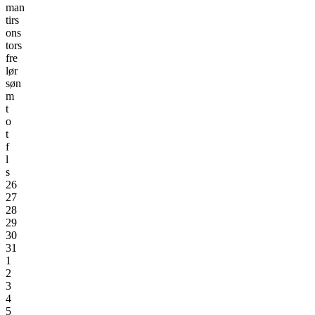
man
tirs
ons
tors
fre
lør
søn
m
t
o
t
f
l
s
26
27
28
29
30
31
1
2
3
4
5