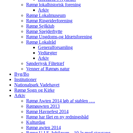
Rømø lokalhistorisk forening
Arkiv
Rømø Lokalmuseum
Rømø Ringriderforening
Rømø Sejlklub
Rømø Spejderhytte
Rømø Ungdoms-og Idrætsforening
Rømø Lokalråd
Generalforsamling
Vedtægter
Arkiv
Sønderjysk Filtetræf
Venner af Rømøs natur
Byg/Bo
Institutioner
Nationalpark Vadehavet
Rømø Sogn og Kirke
Arkiv
Rømø Awten 2014 løb af stablen ….
Rømøawten 2013
Rømø Havnefest 2014
Rømø har fået en ny redningsbåd
Kulturdag
Rømø awten 2014
Rømø U.I.F. Jubilæum – 10 år med stavgang.