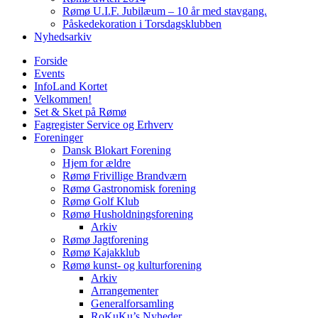
Rømø U.I.F. Jubilæum – 10 år med stavgang.
Påskedekoration i Torsdagsklubben
Nyhedsarkiv
Forside
Events
InfoLand Kortet
Velkommen!
Set & Sket på Rømø
Fagregister Service og Erhverv
Foreninger
Dansk Blokart Forening
Hjem for ældre
Rømø Frivillige Brandværn
Rømø Gastronomisk forening
Rømø Golf Klub
Rømø Husholdningsforening
Arkiv
Rømø Jagtforening
Rømø Kajakklub
Rømø kunst- og kulturforening
Arkiv
Arrangementer
Generalforsamling
RoKuKu’s Nyheder