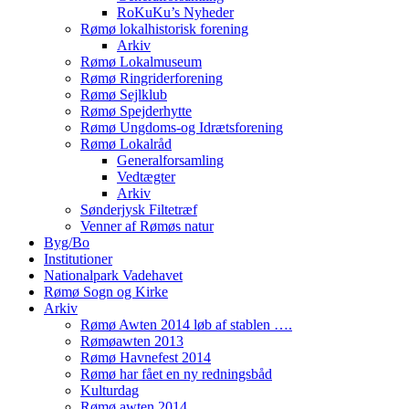
RoKuKu’s Nyheder
Rømø lokalhistorisk forening
Arkiv
Rømø Lokalmuseum
Rømø Ringriderforening
Rømø Sejlklub
Rømø Spejderhytte
Rømø Ungdoms-og Idrætsforening
Rømø Lokalråd
Generalforsamling
Vedtægter
Arkiv
Sønderjysk Filtetræf
Venner af Rømøs natur
Byg/Bo
Institutioner
Nationalpark Vadehavet
Rømø Sogn og Kirke
Arkiv
Rømø Awten 2014 løb af stablen ….
Rømøawten 2013
Rømø Havnefest 2014
Rømø har fået en ny redningsbåd
Kulturdag
Rømø awten 2014