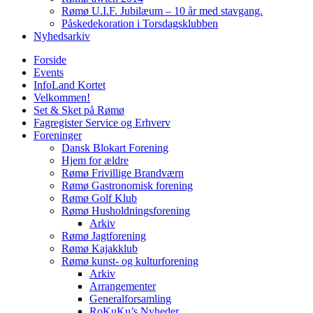
Rømø U.I.F. Jubilæum – 10 år med stavgang.
Påskedekoration i Torsdagsklubben
Nyhedsarkiv
Forside
Events
InfoLand Kortet
Velkommen!
Set & Sket på Rømø
Fagregister Service og Erhverv
Foreninger
Dansk Blokart Forening
Hjem for ældre
Rømø Frivillige Brandværn
Rømø Gastronomisk forening
Rømø Golf Klub
Rømø Husholdningsforening
Arkiv
Rømø Jagtforening
Rømø Kajakklub
Rømø kunst- og kulturforening
Arkiv
Arrangementer
Generalforsamling
RoKuKu’s Nyheder