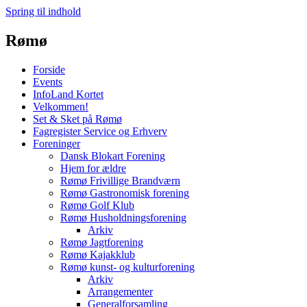
Spring til indhold
Rømø
Forside
Events
InfoLand Kortet
Velkommen!
Set & Sket på Rømø
Fagregister Service og Erhverv
Foreninger
Dansk Blokart Forening
Hjem for ældre
Rømø Frivillige Brandværn
Rømø Gastronomisk forening
Rømø Golf Klub
Rømø Husholdningsforening
Arkiv
Rømø Jagtforening
Rømø Kajakklub
Rømø kunst- og kulturforening
Arkiv
Arrangementer
Generalforsamling