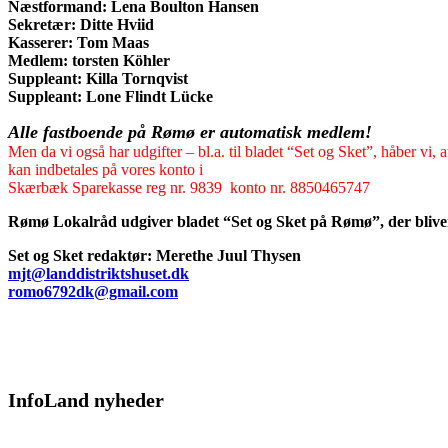
Næstformand: Lena Boulton Hansen
Sekretær: Ditte Hviid
Kasserer: Tom Maas
Medlem: torsten Köhler
Suppleant: Killa Tornqvist
Suppleant: Lone Flindt Lücke
Alle fastboende på Rømø er automatisk medlem!
Men da vi også har udgifter – bl.a. til bladet “Set og Sket”, håber vi, a
kan indbetales på vores konto i
Skærbæk Sparekasse reg nr. 9839 konto nr. 8850465747
Rømø Lokalråd udgiver bladet “Set og Sket på Rømø”, der blive
Set og Sket r
edaktør:
Merethe Juul Thysen
mjt@landdistriktshuset.dk
romo6792dk@gmail.com
InfoLand nyheder