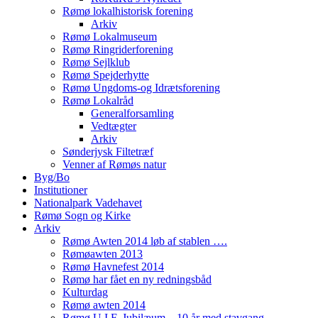
Rømø lokalhistorisk forening
Arkiv
Rømø Lokalmuseum
Rømø Ringriderforening
Rømø Sejlklub
Rømø Spejderhytte
Rømø Ungdoms-og Idrætsforening
Rømø Lokalråd
Generalforsamling
Vedtægter
Arkiv
Sønderjysk Filtetræf
Venner af Rømøs natur
Byg/Bo
Institutioner
Nationalpark Vadehavet
Rømø Sogn og Kirke
Arkiv
Rømø Awten 2014 løb af stablen ….
Rømøawten 2013
Rømø Havnefest 2014
Rømø har fået en ny redningsbåd
Kulturdag
Rømø awten 2014
Rømø U.I.F. Jubilæum – 10 år med stavgang.