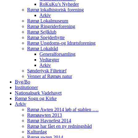
RoKuKu’s Nyheder
Rømø lokalhistorisk forening
Arkiv
Rømø Lokalmuseum
Rømø Ringriderforening
Rømø Sejlklub
Rømø Spejderhytte
Rømø Ungdoms-og Idrætsforening
Rømø Lokalråd
Generalforsamling
Vedtægter
Arkiv
Sønderjysk Filtetræf
Venner af Rømøs natur
Byg/Bo
Institutioner
Nationalpark Vadehavet
Rømø Sogn og Kirke
Arkiv
Rømø Awten 2014 løb af stablen ….
Rømøawten 2013
Rømø Havnefest 2014
Rømø har fået en ny redningsbåd
Kulturdag
Rømø awten 2014